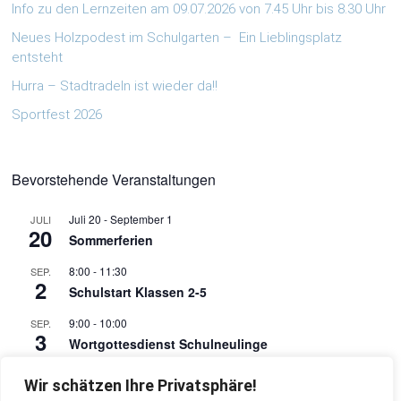
Info zu den Lernzeiten am 09.07.2026 von 7.45 Uhr bis 8.30 Uhr
Neues Holzpodest im Schulgarten – Ein Lieblingsplatz
entsteht
Hurra – Stadtradeln ist wieder da!!
Sportfest 2026
Bevorstehende Veranstaltungen
Juli 20
-
September 1
JULI
20
Sommerferien
8:00
-
11:30
SEP.
2
Schulstart Klassen 2-5
9:00
-
10:00
SEP.
3
Wortgottesdienst Schulneulinge
10:00
-
11:30
SEP.
Wir schätzen Ihre Privatsphäre!
3
Einschulung Schulneulinge