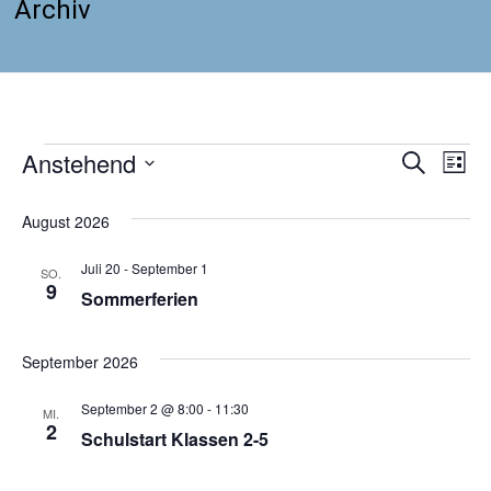
Archiv
Anstehend
Veranstaltungen
Verans
Ve
Suche
Liste
Datum
An
Suche
wählen.
August 2026
Na
und
Juli 20
-
September 1
SO.
9
Ansich
Sommerferien
Naviga
September 2026
September 2 @ 8:00
-
11:30
MI.
2
Schulstart Klassen 2-5